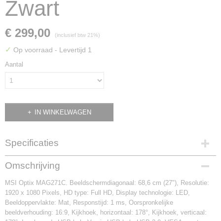
Zwart
€ 299,00
(inclusief btw 21%)
✓
Op voorraad
- Levertijd 1
Aantal
IN WINKELWAGEN
Specificaties
Productcode
Omschrijving
OPTIX MAG271C
MSI Optix MAG271C. Beeldschermdiagonaal: 68,6 cm (27"), Resolutie:
EAN code
1920 x 1080 Pixels, HD type: Full HD, Display technologie: LED,
4719072577346
Beeldoppervlakte: Mat, Responstijd: 1 ms, Oorspronkelijke
Productcode leverancier
beeldverhouding: 16:9, Kijkhoek, horizontaal: 178°, Kijkhoek, verticaal:
OPTIX MAG271C