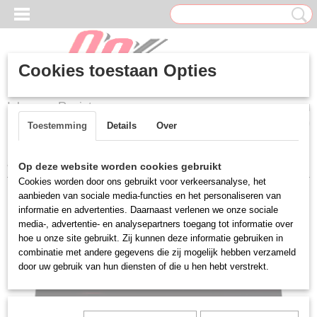
Cookies toestaan Opties
Inloggen
Registreren
UW WINKELWAGEN
Geen producten
(0)
Toestemming
Details
Over
Home
>
Gamemonitoren
>
MSI Optix MAG271C Zwart
Op deze website worden cookies gebruikt
Cookies worden door ons gebruikt voor verkeersanalyse, het
aanbieden van sociale media-functies en het personaliseren van
informatie en advertenties. Daarnaast verlenen we onze sociale
media-, advertentie- en analysepartners toegang tot informatie over
hoe u onze site gebruikt. Zij kunnen deze informatie gebruiken in
combinatie met andere gegevens die zij mogelijk hebben verzameld
door uw gebruik van hun diensten of die u hen hebt verstrekt.