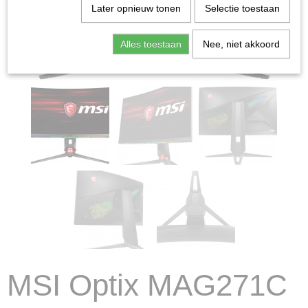
Later opnieuw tonen
Selectie toestaan
Alles toestaan
Nee, niet akkoord
MSI Optix MAG271C